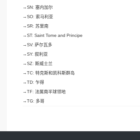
→
SN: 塞内加尔
→
SO: 索马利亚
→
SR: 苏里南
→
ST: Saint Tome and Principe
→
SV: 萨尔瓦多
→
SY: 叙利亚
→
SZ: 斯威士兰
→
TC: 特克斯和凯科斯群岛
→
TD: 乍得
→
TF: 法属南半球领地
→
TG: 多哥