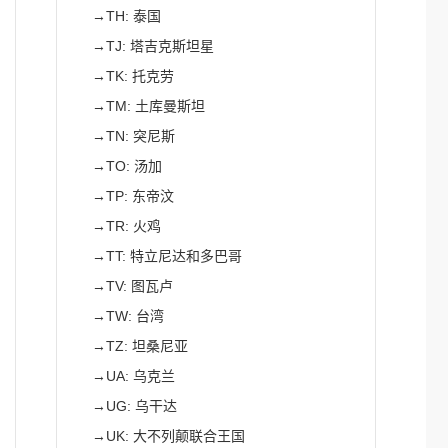
→
TH: 泰国
→
TJ: 塔吉克斯坦星
→
TK: 托克劳
→
TM: 土库曼斯坦
→
TN: 突尼斯
→
TO: 汤加
→
TP: 东帝汶
→
TR: 火鸡
→
TT: 特立尼达和多巴哥
→
TV: 图瓦卢
→
TW: 台湾
→
TZ: 坦桑尼亚
→
UA: 乌克兰
→
UG: 乌干达
→
UK: 大不列颠联合王国