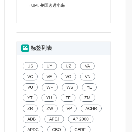
→
UM: 美国边远小岛
标签列表
US
UY
UZ
VA
VC
VE
VG
VN
VU
WF
WS
YE
YT
YU
ZF
ZM
ZR
ZW
VP
ACHR
ADB
AFEJ
AP 2000
APDC
CBO
CERF