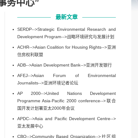
人权事务中心”
最新文章
SERDP-->Strategic Environmental Research and
Development Program-->战略环境研究与发展计划
ACHR-->Asian Coalition for Housing Rights-->亚洲
住房权利联盟
ADB-->Asian Development Bank-->亚洲开发银行
AFEJ-->Asian Forum of Environmental
Journalists-->亚洲环境记者论坛
AP 2000-->United Nations Development
Programme Asia-Pacific 2000 conference-->联合
国开发计划署亚太2000年会议
APDC-->Asia and Pacific Development Centre-->
亚太发展中心
CBO-->Community Based Organization-->社区组