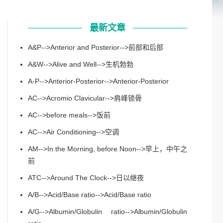
最新文章
A&P-->Anterior and Posterior-->前部和后部
A&W-->Alive and Well-->生机勃勃
A-P-->Anterior-Posterior-->Anterior-Posterior
AC-->Acromio Clavicular-->肩峰锁骨
AC-->before meals-->饭前
AC-->Air Conditioning-->空调
AM-->In the Morning, before Noon-->早上，中午之
前
ATC-->Around The Clock-->日以继夜
A/B-->Acid/Base ratio-->Acid/Base ratio
A/G-->Albumin/Globulin ratio-->Albumin/Globulin