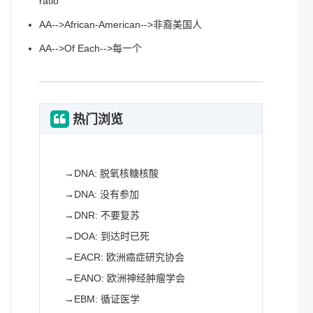
ratio
AA-->African-American-->非裔美国人
AA-->Of Each-->每一个
热门浏览
→
DNA: 脱氧核糖核酸
→
DNA: 没有参加
→
DNR: 不要复苏
→
DOA: 到达时已死
→
EACR: 欧洲癌症研究协会
→
EANO: 欧洲神经肿瘤学会
→
EBM: 循证医学