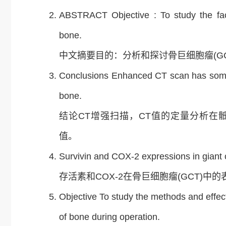
ABSTRACT Objective : To study the facto
bone.
中文摘要目的：分析和探讨骨巨细胞瘤(G
Conclusions Enhanced CT scan has some v
bone.
结论CT增强扫描，CT值的定量分析在骶
值。
Survivin and COX-2 expressions in giant c
存活素和COX-2在骨巨细胞瘤(GCT)中
Objective To study the methods and effec
of bone during operation.