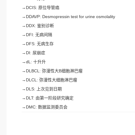
→
DCIS: 原位导管癌
→
DDAVP: Desmopressin test for urine osmolality
→
DDX: 鉴别诊断
→
DFI: 无病间隔
→
DFS: 无病生存
→
DI: 尿崩症
→
dL: 十升升
→
DLBCL: 弥漫性大B细胞淋巴瘤
→
DLCL: 弥漫性大细胞淋巴瘤
→
DLS: 上次见到日期
→
DLT: 由第一阶段研究确定
→
DMC: 数据监测委员会