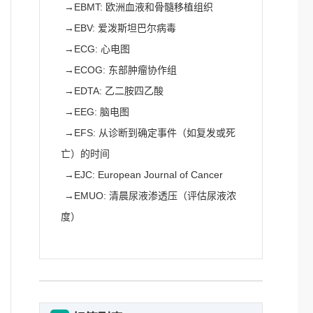
→
EBMT: 欧洲血液和骨髓移植组织
→
EBV: 爱泼斯坦巴尔病毒
→
ECG: 心电图
→
ECOG: 东部肿瘤协作组
→
EDTA: 乙二胺四乙酸
→
EEG: 脑电图
→
EFS: 从诊断到确定事件（如复发或死
亡）的时间
→
EJC: European Journal of Cancer
→
EMUO: 清晨尿液渗透压（评估尿液浓
度）