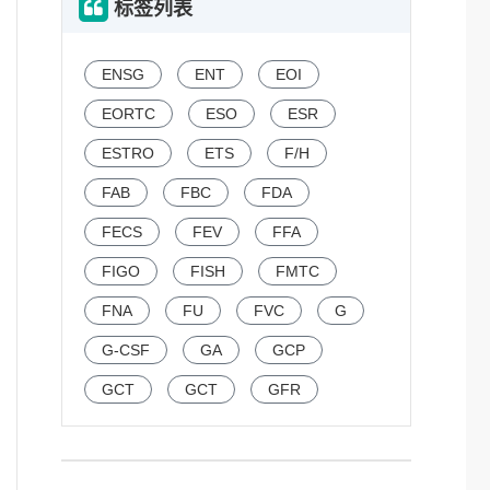
标签列表
ENSG
ENT
EOI
EORTC
ESO
ESR
ESTRO
ETS
F/H
FAB
FBC
FDA
FECS
FEV
FFA
FIGO
FISH
FMTC
FNA
FU
FVC
G
G-CSF
GA
GCP
GCT
GCT
GFR