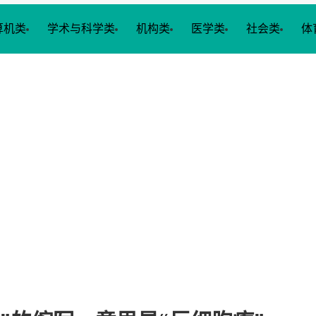
算机类
学术与科学类
机构类
医学类
社会类
体