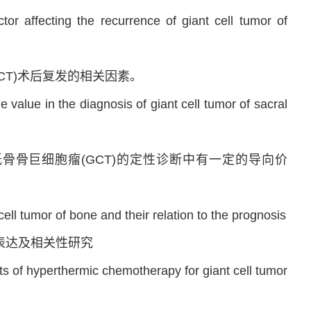
r affecting the recurrence of giant cell tumor of
CT)术后复发的相关因素。
alue in the diagnosis of giant cell tumor of sacral
骨骨巨细胞瘤(GCT)的定性诊断中有一定的导向价
ell tumor of bone and their relation to the prognosis
的表达及相关性研究
ts of hyperthermic chemotherapy for giant cell tumor