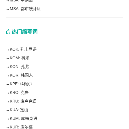
→
MSA: 甲磺酸
→
MSA: 都市统计区
热门缩写词
→
KOK: 孔卡尼语
→
KOM: 科米
→
KON: 孔戈
→
KOR: 韩国人
→
KPE: 科佩尔
→
KRO: 克鲁
→
KRU: 库卢克语
→
KUA: 宽山
→
KUM: 库梅克语
→
KUR: 库尔德