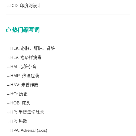
→
ICD: 印度河设计
热门缩写词
→
HLK: 心脏、肝脏、肾脏
→
HLV: 疱疹样病毒
→
HM: 心脏杂音
→
HMP: 热湿包装
→
HNV: 未曾作废
→
HO: 历史
→
HOB: 床头
→
HP: 半肾盂切除术
→
HP: 热敷
→
HPA: Adrenal (axis)