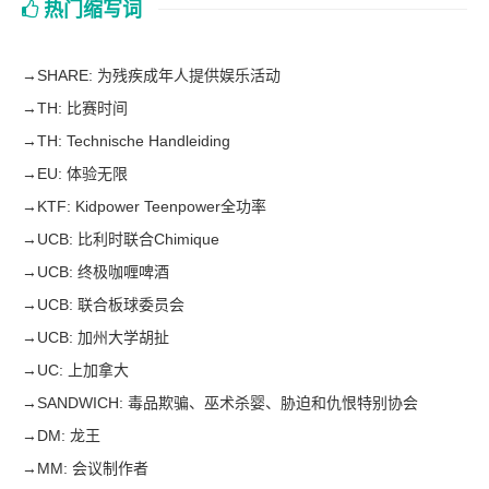
热门缩写词
→
SHARE: 为残疾成年人提供娱乐活动
→
TH: 比赛时间
→
TH: Technische Handleiding
→
EU: 体验无限
→
KTF: Kidpower Teenpower全功率
→
UCB: 比利时联合Chimique
→
UCB: 终极咖喱啤酒
→
UCB: 联合板球委员会
→
UCB: 加州大学胡扯
→
UC: 上加拿大
→
SANDWICH: 毒品欺骗、巫术杀婴、胁迫和仇恨特别协会
→
DM: 龙王
→
MM: 会议制作者