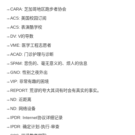
→
CARA: 芝加哥地区跑步者协会
→
ACS: 美国校园订阅
→
ACS: 表演酷学校
→
DV: V的导数
→
VME: 医学工程志愿者
→
ACAD: 门诊护理与诊断
→
SPAM: 悲伤的、毫无意义的、烦人的信息
→
GNO: 性别之夜外出
→
VIP: 非常有趣的困境
→
REPORT: 荒谬的夸大其词有时会有真实的事实。
→
ND: 近距离
→
ND: 网络设备
→
IPDR: Internet协议详细记录
→
IPDR: 确定计划-执行-审查