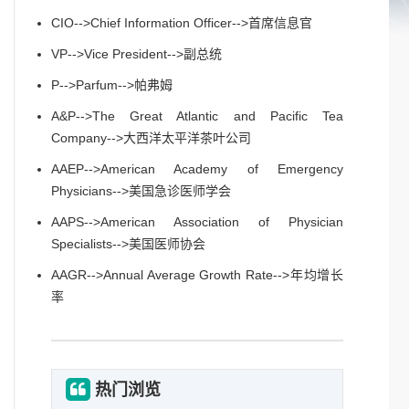
CIO-->Chief Information Officer-->首席信息官
VP-->Vice President-->副总统
P-->Parfum-->帕弗姆
A&P-->The Great Atlantic and Pacific Tea
Company-->大西洋太平洋茶叶公司
AAEP-->American Academy of Emergency
Physicians-->美国急诊医师学会
AAPS-->American Association of Physician
Specialists-->美国医师协会
AAGR-->Annual Average Growth Rate-->年均增长
率
热门浏览