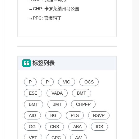
→
CHP: 卡罗莱纳州马公园
→
PFC: 宫爆鸡丁
标签列表
P
P
VIC
OCS
ESE
VADA
BMT
BMT
BMT
CHPFP
AID
BG
PLS
RSVP
GG
CNS
ABA
IDS
VET
GPC
AW