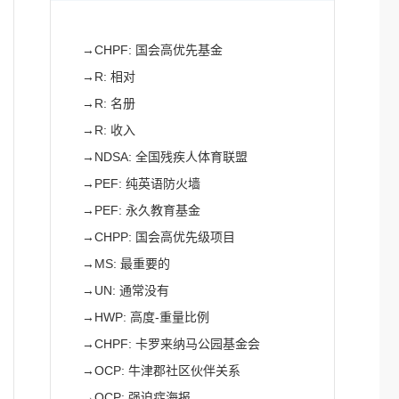
→
CHPF: 国会高优先基金
→
R: 相对
→
R: 名册
→
R: 收入
→
NDSA: 全国残疾人体育联盟
→
PEF: 纯英语防火墙
→
PEF: 永久教育基金
→
CHPP: 国会高优先级项目
→
MS: 最重要的
→
UN: 通常没有
→
HWP: 高度-重量比例
→
CHPF: 卡罗来纳马公园基金会
→
OCP: 牛津郡社区伙伴关系
→
OCP: 强迫症海报