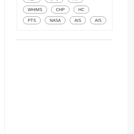
WHIMS
CHP
HC
PTS
NASA
AIS
AIS