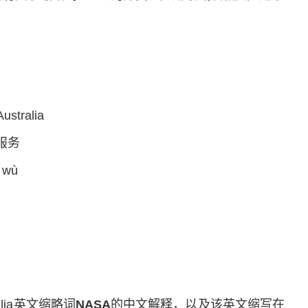
stralia
服务
 wù
stralia英文缩略词
NASA
的中文解释，以及该英文缩写在