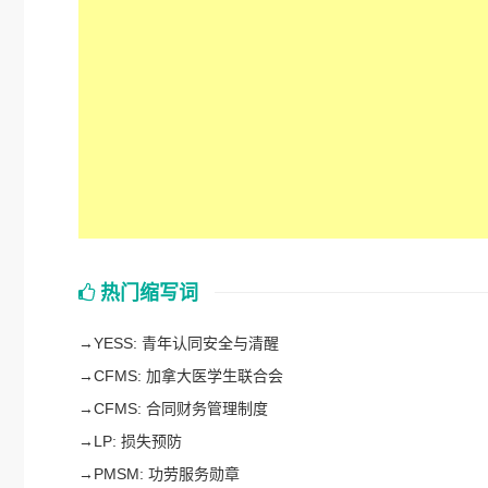
热门缩写词
→
YESS: 青年认同安全与清醒
→
CFMS: 加拿大医学生联合会
→
CFMS: 合同财务管理制度
→
LP: 损失预防
→
PMSM: 功劳服务勋章