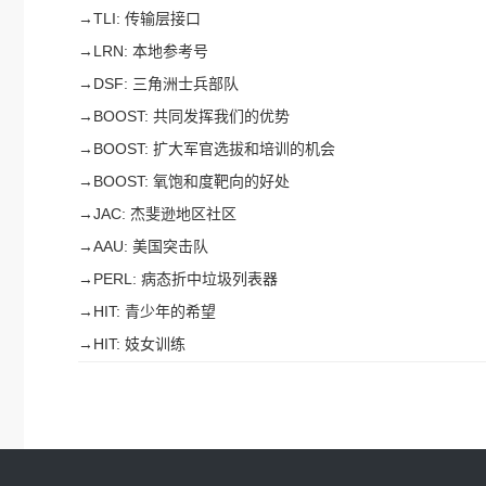
→
TLI: 传输层接口
→
LRN: 本地参考号
→
DSF: 三角洲士兵部队
→
BOOST: 共同发挥我们的优势
→
BOOST: 扩大军官选拔和培训的机会
→
BOOST: 氧饱和度靶向的好处
→
JAC: 杰斐逊地区社区
→
AAU: 美国突击队
→
PERL: 病态折中垃圾列表器
→
HIT: 青少年的希望
→
HIT: 妓女训练