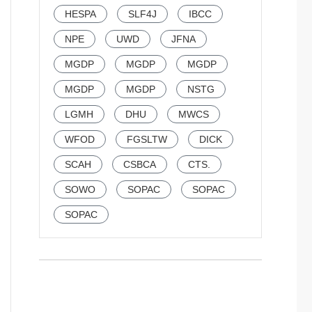
HESPA
SLF4J
IBCC
NPE
UWD
JFNA
MGDP
MGDP
MGDP
MGDP
MGDP
NSTG
LGMH
DHU
MWCS
WFOD
FGSLTW
DICK
SCAH
CSBCA
CTS.
SOWO
SOPAC
SOPAC
SOPAC