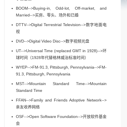
BOOM-->Buying-in, Odd-lot, Off-market, and
Married-->买房、零头、场外和已婚
DTTV-->Digital Terrestrial Television-->数字地面电
视
DVD-->Digital Video Disc-->数字视频光盘
UT-->Universal Time (replaced GMT in 1928)-->环
球时间（1928年代替格林威治标准时间）
WYEP-->FM-91.3, Pittsburgh, Pennsylvania-->FM-
91.3, Pittsburgh, Pennsylvania
MST-->Mountain Standard Time-->Mountain
Standard Time
FFAN-->Family and Friends Adoptive Network-->
亲友收养网络
OSF-->Open Software Foundation-->开放软件基金
会