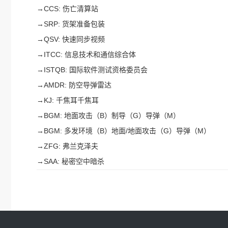
→
CCS: 伤亡清算站
→
SRP: 货架准备包装
→
QSV: 快速同步视频
→
ITCC: 信息技术和通信综合体
→
ISTQB: 国际软件测试资格委员会
→
AMDR: 防空导弹雷达
→
KJ: 千焦耳千焦耳
→
BGM: 地面攻击（B）制导（G）导弹（M）
→
BGM: 多发环境（B）地面/地面攻击（G）导弹（M）
→
ZFG: 弗兰克泽夫
→
SAA: 秘密空中暗杀