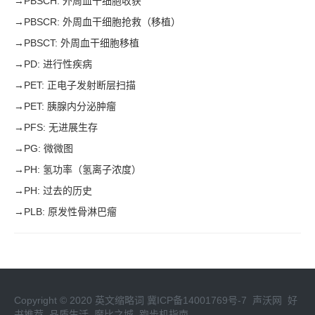
→
PBSCH: 外周血干细胞收获
→
PBSCR: 外周血干细胞抢救（移植）
→
PBSCT: 外周血干细胞移植
→
PD: 进行性疾病
→
PET: 正电子发射断层扫描
→
PET: 胰腺内分泌肿瘤
→
PFS: 无进展生存
→
PG: 微微图
→
PH: 氢功率（氢离子浓度）
→
PH: 过去的历史
→
PLB: 原发性骨淋巴瘤
Copyright © 2020
英文缩略词
冀ICP备14001769号-7
声沃网
好
书推荐
品质生活
魔比之城
跑步机指南