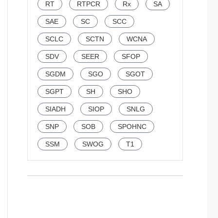
RT
RTPCR
Rx
SA
SAE
SC
SCC
SCLC
SCTN
WCNA
SDV
SEER
SFOP
SGDM
SGO
SGOT
SGPT
SH
SHO
SIADH
SIOP
SNLG
SNP
SOB
SPOHNC
SSM
SWOG
T1