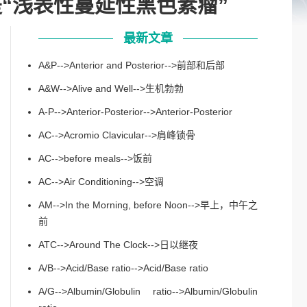
写，意思是“浅表性蔓延性黑色素瘤”
最新文章
A&P-->Anterior and Posterior-->前部和后部
A&W-->Alive and Well-->生机勃勃
A-P-->Anterior-Posterior-->Anterior-Posterior
AC-->Acromio Clavicular-->肩峰锁骨
AC-->before meals-->饭前
AC-->Air Conditioning-->空调
AM-->In the Morning, before Noon-->早上，中午之
前
ATC-->Around The Clock-->日以继夜
A/B-->Acid/Base ratio-->Acid/Base ratio
A/G-->Albumin/Globulin ratio-->Albumin/Globulin