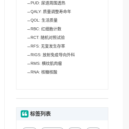
→
PUD: 尿道周围透热
→
QALY: 质量调整寿命年
→
QOL: 生活质量
→
RBC: 红细胞计数
→
RCT: 随机对照试验
→
RFS: 无复发生存率
→
RIGS: 放射免疫导向外科
→
RMS: 横纹肌肉瘤
→
RNA: 核糖核酸
标签列表