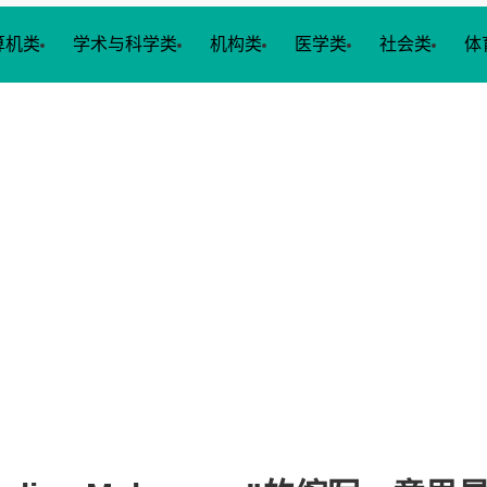
算机类
学术与科学类
机构类
医学类
社会类
体