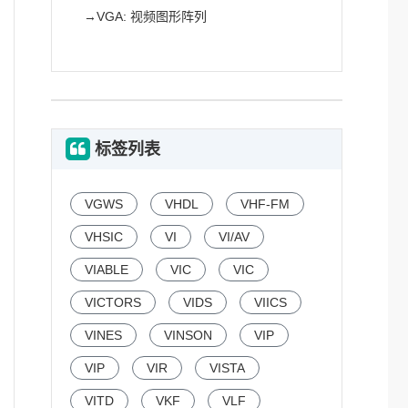
→
VGA: 视频图形阵列
标签列表
VGWS
VHDL
VHF-FM
VHSIC
VI
VI/AV
VIABLE
VIC
VIC
VICTORS
VIDS
VIICS
VINES
VINSON
VIP
VIP
VIR
VISTA
VITD
VKF
VLF