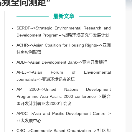
“甚高频全向测距”
最新文章
SERDP-->Strategic Environmental Research and
Development Program-->战略环境研究与发展计划
ACHR-->Asian Coalition for Housing Rights-->亚洲
住房权利联盟
ADB-->Asian Development Bank-->亚洲开发银行
AFEJ-->Asian Forum of Environmental
Journalists-->亚洲环境记者论坛
AP 2000-->United Nations Development
Programme Asia-Pacific 2000 conference-->联合
国开发计划署亚太2000年会议
APDC-->Asia and Pacific Development Centre-->
亚太发展中心
CBO-->Community Based Organization-->社区组