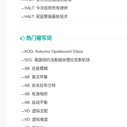
→
HALT: 今天绞死所有律师
→
HALT: 家庭警报最新技术
热门缩写词
→
KOG: Kokomo Opalescent Glass
→
92G: 美国纽约戈勒姆米德拉克斯机场
→
AB: 总是模糊
→
AB: 美式早餐
→
AB: 安吉拉布兰特
→
AB: 有源电桥
→
AB: 自动平衡
→
VD: 虚拟支配
→
VD: 虚拟维度