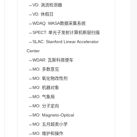
→
VD: 涡流检测器
→
VD: 休假日
→
WDAQ: WASA数据采集系统
→
SPECT: 单光子发射计算机断层扫描
→
SLAC: Stanford Linear Accelerator
Center
→
WDAR: 瓦斯科搭便车
→
MO: 多数意见
→
MO: 氧化物改性剂
→
MO: 机器对象
→
MO: 气象局
→
MO: 分子定向
→
MO: Magneto-Optical
→
MO: 五月超卖小学
→
MO: 维护和操作