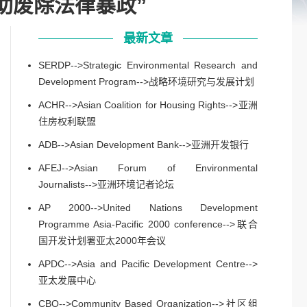
是“帮助废除法律暴政”
最新文章
SERDP-->Strategic Environmental Research and
Development Program-->战略环境研究与发展计划
ACHR-->Asian Coalition for Housing Rights-->亚洲
住房权利联盟
ADB-->Asian Development Bank-->亚洲开发银行
AFEJ-->Asian Forum of Environmental
Journalists-->亚洲环境记者论坛
AP 2000-->United Nations Development
Programme Asia-Pacific 2000 conference-->联合
国开发计划署亚太2000年会议
APDC-->Asia and Pacific Development Centre-->
亚太发展中心
CBO-->Community Based Organization-->社区组