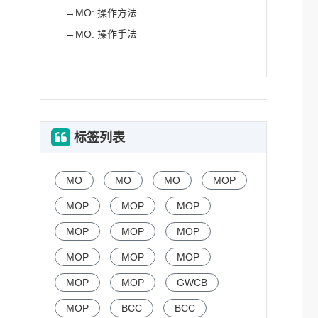
→
MO: 操作方法
→
MO: 操作手法
标签列表
MO
MO
MO
MOP
MOP
MOP
MOP
MOP
MOP
MOP
MOP
MOP
MOP
MOP
MOP
GWCB
MOP
BCC
BCC