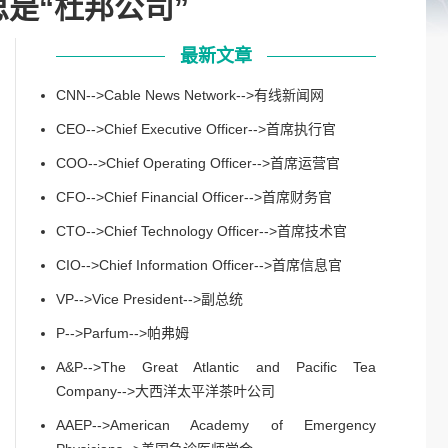
，意思是“杜邦公司”
最新文章
CNN-->Cable News Network-->有线新闻网
CEO-->Chief Executive Officer-->首席执行官
COO-->Chief Operating Officer-->首席运营官
CFO-->Chief Financial Officer-->首席财务官
CTO-->Chief Technology Officer-->首席技术官
CIO-->Chief Information Officer-->首席信息官
VP-->Vice President-->副总统
P-->Parfum-->帕弗姆
A&P-->The Great Atlantic and Pacific Tea
Company-->大西洋太平洋茶叶公司
AAEP-->American Academy of Emergency