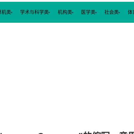
算机类
学术与科学类
机构类
医学类
社会类
体