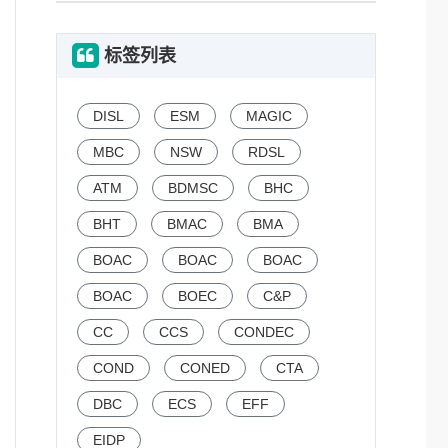
标签列表
DISL
ESM
MAGIC
MBC
NSW
RDSL
ATM
BDMSC
BHC
BHT
BMAC
BMA
BOAC
BOAC
BOAC
BOAC
BOEC
C&P
CC
CCS
CONDEC
COND
CONED
CTA
DBC
ECS
EFF
EIDP