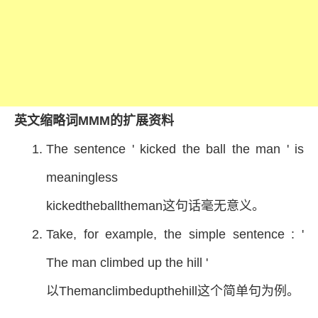
英文缩略词MMM的扩展资料
The sentence ' kicked the ball the man ' is
meaningless
kickedtheballtheman这句话毫无意义。
Take, for example, the simple sentence : '
The man climbed up the hill '
以Themanclimbedupthehill这个简单句为例。