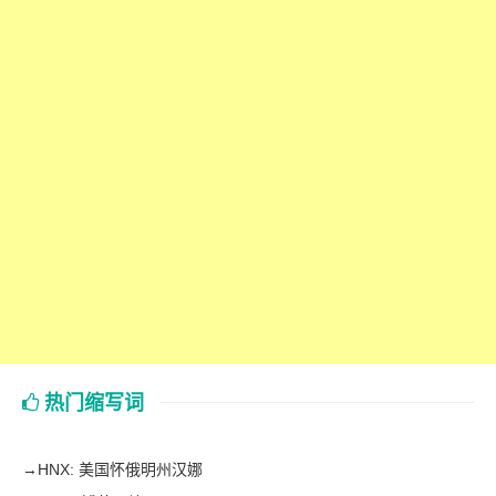
热门缩写词
→
HNX: 美国怀俄明州汉娜