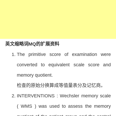
英文缩略词MQ的扩展资料
The primitive score of examination were
converted to equivalent scale score and
memory quotient.
检查的原始分换算成等值量表分及记忆商。
INTERVENTIONS : Wechsler memory scale
( WMS ) was used to assess the memory