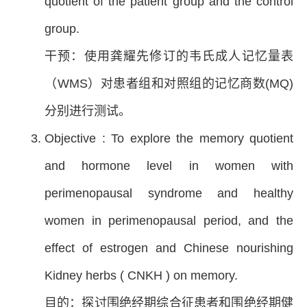
quotient of the patient group and the control
group.
干预：使用龚耀先修订的韦氏成人记忆量表
（WMS）对患者组和对照组的记忆商数(MQ)
分别进行测试。
Objective : To explore the memory quotient
and hormone level in women with
perimenopausal syndrome and healthy
women in perimenopausal period, and the
effect of estrogen and Chinese nourishing
Kidney herbs ( CNKH ) on memory.
目的：探讨围绝经期综合征患者和围绝经期健