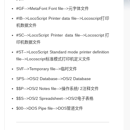
#GF-->MetaFont Font file-->元字体文件
#IB-->LocoScript Printer data file-->Locoscript打印
机数据文件
#SC-->LocoScript Printer data file-->Locoscript打
印机数据文件
#ST-->LocoScript Standard mode printer definition
file-->Locoscript标准模式打印机定义文件
SVF-->Temporary file-->临时文件
SPS-->OS/2 Database-->OS/2 Database
$$P-->OS/2 Notes file-->操作系统/ 2注释文件
$$S-->OS/2 Spreadsheet-->OS/2电子表格
$00-->DOS Pipe file-->DOS管道文件