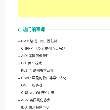
热门缩写词
→
BMT: 培根、肉、西红柿
→
CHPFP: 卡罗莱纳州五点马场
→
AID: 美国偶像天后
→
BG: 两个游戏
→
PLS: 半岛图书馆系统
→
RSVP: 罕见的歌曲非常个人化
→
GG: 一般游戏
→
CNS: 心血管神经系统
→
ABA: 美国烧伤协会
→
IDS: 信息披露声明