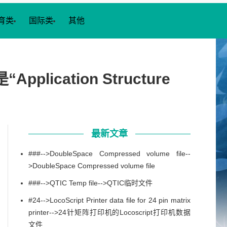
育类
国际类
其他
Application Structure
最新文章
###-->DoubleSpace Compressed volume file--
>DoubleSpace Compressed volume file
###-->QTIC Temp file-->QTIC临时文件
#24-->LocoScript Printer data file for 24 pin matrix
printer-->24针矩阵打印机的Locoscript打印机数据
文件