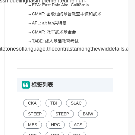
cessmodelinghasimplementedthehigh-
→
EPA: East Palo Alto, California
→
CMAF: 密歇根的基督教空手道和武术
→
AFL: alt fan莱特曼
→
CMAF: 冠军武术基金会
→
TABE: 成人基础教育考试
sitetonesoflanguage,thecontrastamongthevividdetails,andt
标签列表
CKA
TBI
SLAC
STEEP
STEEP
BMW
MBS
HRC
ACS