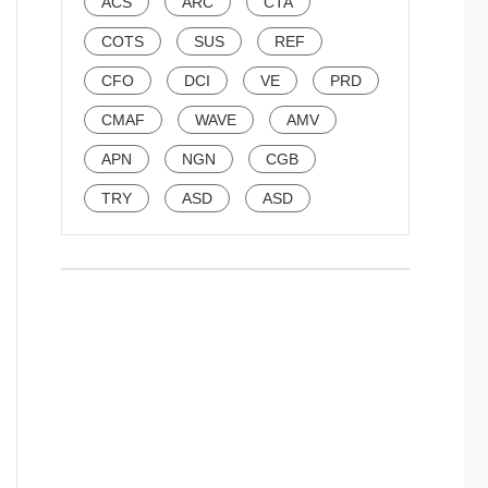
ACS
ARC
CTA
COTS
SUS
REF
CFO
DCI
VE
PRD
CMAF
WAVE
AMV
APN
NGN
CGB
TRY
ASD
ASD