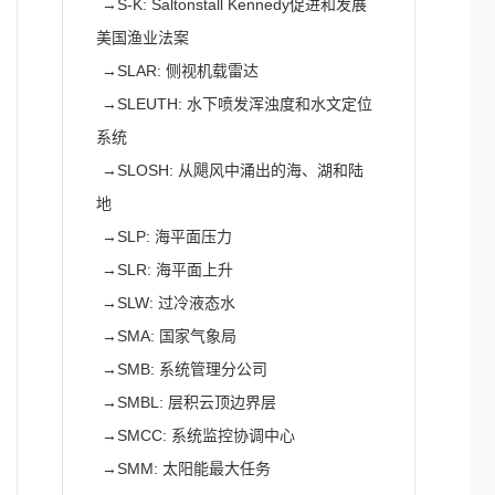
→
S-K: Saltonstall Kennedy促进和发展
美国渔业法案
→
SLAR: 侧视机载雷达
→
SLEUTH: 水下喷发浑浊度和水文定位
系统
→
SLOSH: 从飓风中涌出的海、湖和陆
地
→
SLP: 海平面压力
→
SLR: 海平面上升
→
SLW: 过冷液态水
→
SMA: 国家气象局
→
SMB: 系统管理分公司
→
SMBL: 层积云顶边界层
→
SMCC: 系统监控协调中心
→
SMM: 太阳能最大任务