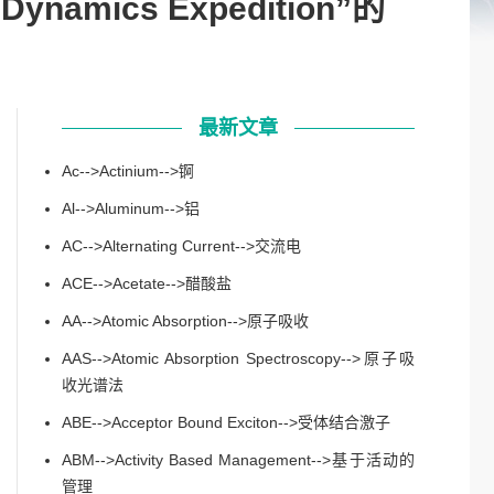
d Dynamics Expedition”的
最新文章
Ac-->Actinium-->锕
Al-->Aluminum-->铝
AC-->Alternating Current-->交流电
ACE-->Acetate-->醋酸盐
AA-->Atomic Absorption-->原子吸收
AAS-->Atomic Absorption Spectroscopy-->原子吸
收光谱法
ABE-->Acceptor Bound Exciton-->受体结合激子
ABM-->Activity Based Management-->基于活动的
管理