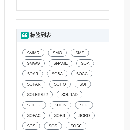
标签列表
SMMR
SMO
SMS
SMWG
SNAME
SOA
SOAR
SOBA
SOCC
SOFAR
SOHO
SOI
SOLERS22
SOLRAD
SOLTIP
SOON
SOP
SOPAC
SOPS
SORD
SOS
SOS
SOSC