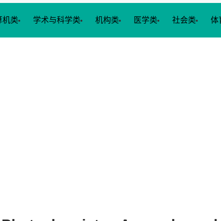
算机类
学术与科学类
机构类
医学类
社会类
体