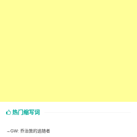
热门缩写词
→
GW: 乔治敦的追随者