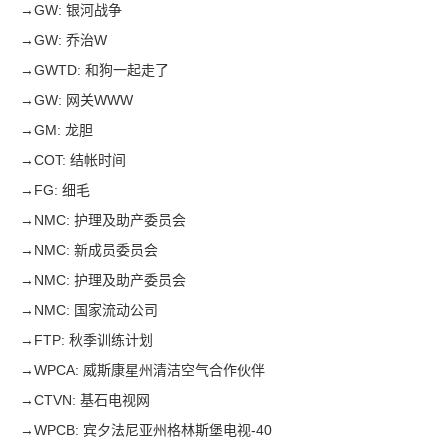
→
GW: 银河战争
→
GW: 乔治W
→
GWTD: 和狗一起走了
→
GW: 网关WWW
→
GM: 龙胆
→
COT: 结帐时间
→
FG: 细毛
→
NMC: 护理及助产委员会
→
NMC: 新成员委员会
→
NMC: 护理及助产委员会
→
NMC: 国家流动公司
→
FTP: 秋季训练计划
→
WPCA: 威斯康星州清洁空气合作伙伴
→
CTVN: 基石电视网
→
WPCB: 宾夕法尼亚州格林斯堡电视-40