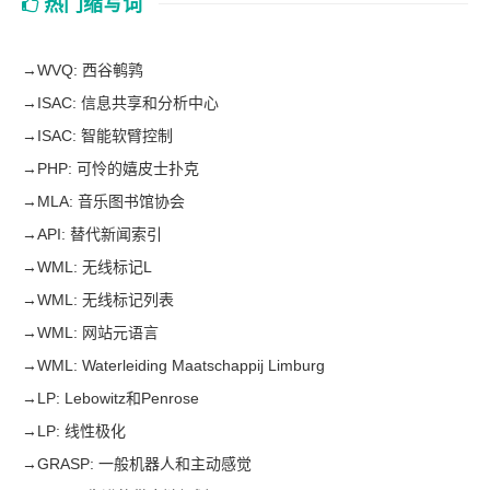
热门缩写词
→
WVQ: 西谷鹌鹑
→
ISAC: 信息共享和分析中心
→
ISAC: 智能软臂控制
→
PHP: 可怜的嬉皮士扑克
→
MLA: 音乐图书馆协会
→
API: 替代新闻索引
→
WML: 无线标记L
→
WML: 无线标记列表
→
WML: 网站元语言
→
WML: Waterleiding Maatschappij Limburg
→
LP: Lebowitz和Penrose
→
LP: 线性极化
→
GRASP: 一般机器人和主动感觉