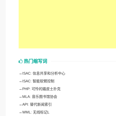
热门缩写词
→
ISAC: 信息共享和分析中心
→
ISAC: 智能软臂控制
→
PHP: 可怜的嬉皮士扑克
→
MLA: 音乐图书馆协会
→
API: 替代新闻索引
→
WML: 无线标记L