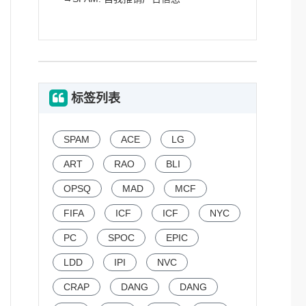
标签列表
SPAM
ACE
LG
ART
RAO
BLI
OPSQ
MAD
MCF
FIFA
ICF
ICF
NYC
PC
SPOC
EPIC
LDD
IPI
NVC
CRAP
DANG
DANG