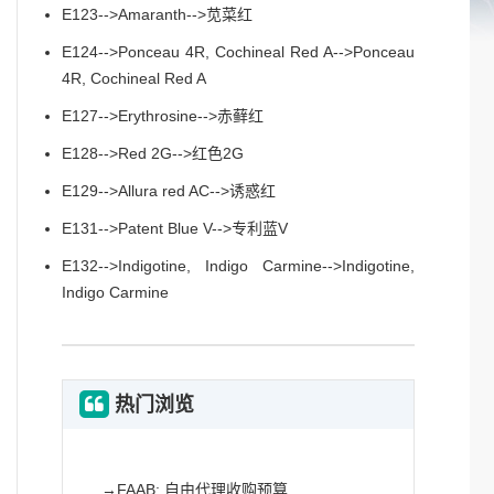
E123-->Amaranth-->苋菜红
E124-->Ponceau 4R, Cochineal Red A-->Ponceau
4R, Cochineal Red A
E127-->Erythrosine-->赤藓红
E128-->Red 2G-->红色2G
E129-->Allura red AC-->诱惑红
E131-->Patent Blue V-->专利蓝V
E132-->Indigotine, Indigo Carmine-->Indigotine,
Indigo Carmine
热门浏览
→
FAAB: 自由代理收购预算