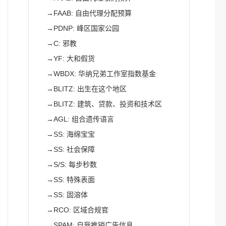
→
FAAB: 自由代理分配预算
→
PDNP: 峰区国家公园
→
C: 邪教
→
YF: 大和假货
→
WBDX: 华纳兄弟工作室指数基金
→
BLITZ: 出生在这个地区
→
BLITZ: 建筑、贷款、投资和技术区
→
AGL: 组合遗传语言
→
SS: 海绵宝宝
→
SS: 社会保障
→
S/S: 每步秒数
→
SS: 特殊表面
→
SS: 固溶体
→
RCO: 区域合规官
→
SPAM: 自我推销广告信息