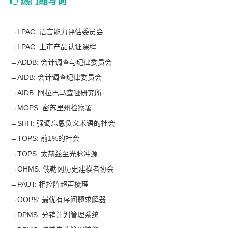
热门缩写词
→
LPAC: 语言能力评估委员会
→
LPAC: 上市产品认证课程
→
ADDB: 会计调查与纪律委员会
→
AIDB: 会计调查纪律委员会
→
AIDB: 阿拉巴马聋哑研究所
→
MOPS: 密苏里州检察署
→
SHIT: 强调忘恩负义术语的社会
→
TOPS: 前1%的社会
→
TOPS: 太赫兹至光脉冲源
→
OHMS: 俄勒冈历史建模者协会
→
PAUT: 相控阵超声梳理
→
OOPS: 最优有序问题求解器
→
DPMS: 分销计划管理系统