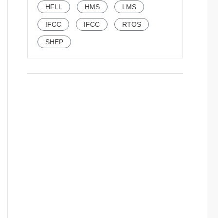
HFLL
HMS
LMS
IFCC
IFCC
RTOS
SHEP