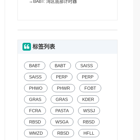
→
BABT: 湾区底部计时器
标签列表
BABT
BABT
SAISS
SAISS
PERP
PERP
PHWO
PHWR
FOBT
GRAS
GRAS
KDER
FCRA
PASTA
WSSJ
RBSD
WSGA
RBSD
WMZD
RBSD
HFLL