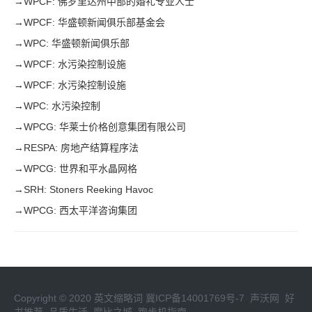
→
WPCF: 佛罗里达州中部的婚礼专业人士
→
WPCF: 华盛顿新闻俱乐部基金会
→
WPC: 华盛顿新闻俱乐部
→
WPCF: 水污染控制设施
→
WPCF: 水污染控制设施
→
WPC: 水污染控制
→
WPCG: 华莱士价格创意集团有限公司
→
RESPA: 房地产结算程序法
→
WPCG: 世界和平水晶网格
→
SRH: Stoners Reeking Havoc
→
WPCG: 西太平洋咨询集团
Copyright © 2020
英文缩略词
冀ICP备14001769号-7
声沃网
好